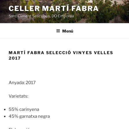
Vés
CELLER MARTÍ FABRA
al
Sant Climent Sescebes, DO Empordà
contingut
Menú
MARTÍ FABRA SELECCIÓ VINYES VELLES
2017
Anyada: 2017
Varietats:
55% carinyena
45% garnatxa negra