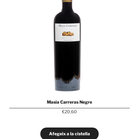
Masia Carreras Negre
€
20,60
Afegeix a la cistella