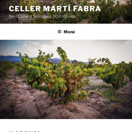
Vés
CELLER MARTÍ FABRA
al
Sant Climent Sescebes, DO Empordà
contingut
Menú