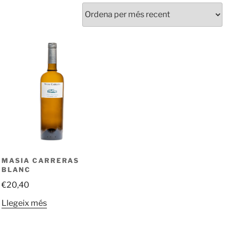
denat
r
s
cent
MASIA CARRERAS
BLANC
€
20,40
Llegeix més