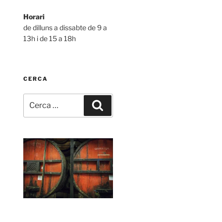
Horari
de dilluns a dissabte de 9 a
13h i de 15 a 18h
CERCA
Cerca:
Cerca