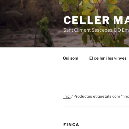
Vés
al
CELLER M
contingut
Sant Climent Sescebes, DO E
Qui som
El celler i les vinyes
Inici
/ Productes etiquetats com “finc
FINCA