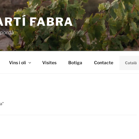
ARTÍ FABRA
mpordà
Vins i oli
Visites
Botiga
Contacte
Català
a”