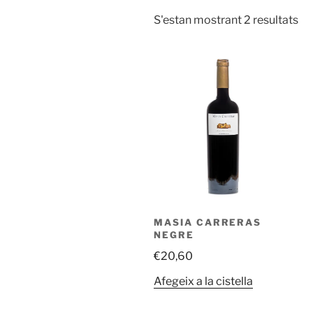
Or
S'estan mostrant 2 resultats
pe
mé
re
MASIA CARRERAS
NEGRE
€
20,60
Afegeix a la cistella